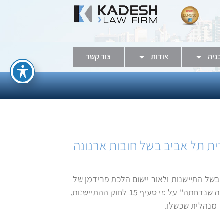
בניה
אודות
צור קשר
ת תל אביב בשל חובות ארנונה
של התיישנות ולאור יישום הלכת פרידמן של
בית המשפט העליון מכוחה לא ניתן לראות בהליכי גבייה מנהליים על פי פקודת המיסים (גביה) אשר כשלו, כ"תובענה שנדחתה" על פי סעיף 15 לחוק ההתיישנות.