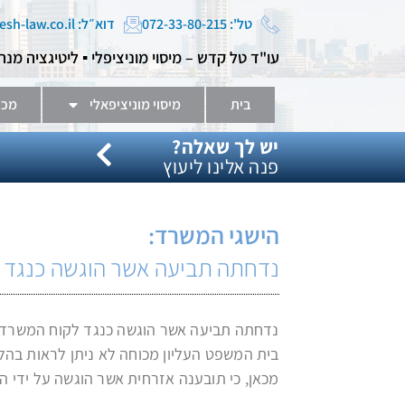
טל': 072-33-80-215
דוא״ל: tal@kadesh-law.co.il
עו"ד טל קדש – מיסוי מוניציפלי ▪️ ליטיגציה מנה
בית
מיסוי מוניציפאלי
מכר
יש לך שאלה?
פנה אלינו ליעוץ
הישגי המשרד:
נדחתה תביעה אשר הוגשה כנגד ל
נדחתה תביעה אשר הוגשה כנגד לקוח המשרד ע"
מכאן, כי תובענה אזרחית אשר הוגשה על ידי הרשות תתיישן ככל שהוגשה בח