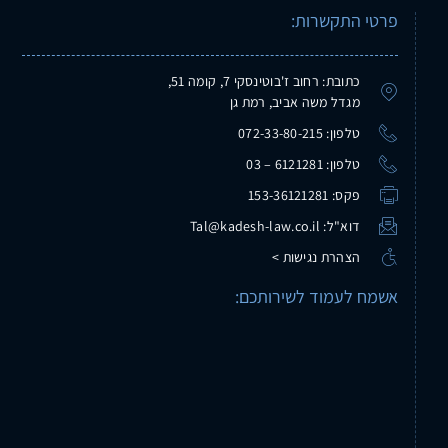
פרטי התקשרות:
כתובת: רחוב ז'בוטינסקי 7, קומה 51,
מגדל משה אביב, רמת גן
טלפון: 072-33-80-215
טלפון: 6121281 – 03
פקס: 153-36121281
דוא"ל: Tal@kadesh-law.co.il
הצהרת נגישות >
אשמח לעמוד לשירותכם: