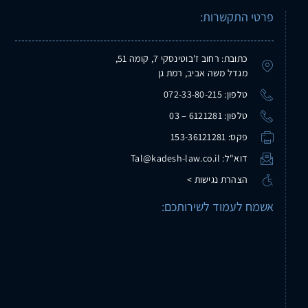
פרטי התקשרות:
כתובת: רחוב ז'בוטינסקי 7, קומה 51,
מגדל משה אביב, רמת גן
טלפון: 072-33-80-215
טלפון: 6121281 – 03
פקס: 153-36121281
דוא"ל: Tal@kadesh-law.co.il
הצהרת נגישות >
אשמח לעמוד לשירותכם: