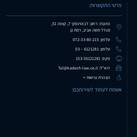
פרטי התקשרות:
כתובת: רחוב ז'בוטינסקי 7, קומה 51,
מגדל משה אביב, רמת גן
טלפון: 072-33-80-215
טלפון: 6121281 – 03
פקס: 153-36121281
דוא"ל: Tal@kadesh-law.co.il
הצהרת נגישות >
אשמח לעמוד לשירותכם: