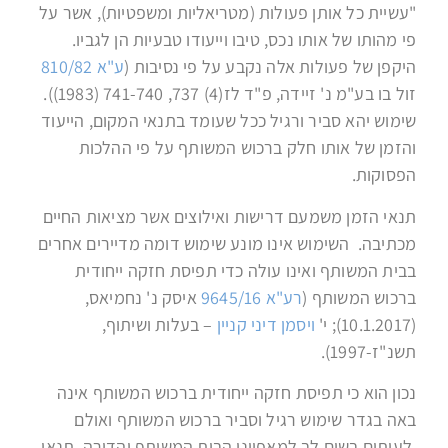
"עשיית כל אותן פעולות (מטריאליות ומשפטיות), אשר על
פי מהותו של אותו נכס, טיבו וייעודו טבעיות הן לגביו.
היקפן של פעולות אלה נקבע על פי נסיבות (
ע"א 810/82
זול בו בע"מ נ' זיידה, פ"ד לז(4) 737, 741-740 (1983)).
שימוש יהא סביר ורגיל ככל שעומד בתנאי המקום, הייעוד
והזמן של אותו חלק ברכוש המשותף על פי ההלכות
הפסוקות.
תנאי הזמן משמעם דרישות ואילוצים אשר מציאות החיים
מכתיבה. השימוש אינו מונע שימוש דומה מדיירים אחרים
בבית המשותף ואינו עולה כדי תפיסת חזקה ייחודית
ברכוש המשותף (
רע"א 9645/16
איסק נ' נחמיאס,
(10.1.2017); י'
ויסמן דיני קניין
– בעלות ושיתוף,
תשנ"ז-1997).
נכון הוא כי תפיסת חזקה ייחודית ברכוש המשותף אינה
באה בגדר שימוש רגיל וסביר ברכוש המשותף ואולם
לעיתים בשים לב למאפייני הבית המשותף והדירה, תנאי