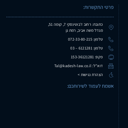
פרטי התקשרות:
כתובת: רחוב ז'בוטינסקי 7, קומה 51,
מגדל משה אביב, רמת גן
טלפון: 072-33-80-215
טלפון: 6121281 – 03
פקס: 153-36121281
דוא"ל: Tal@kadesh-law.co.il
הצהרת נגישות >
אשמח לעמוד לשירותכם: