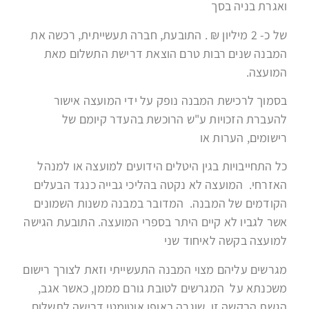
ואגרת בניה בסך
של כ- 2 מיליון ₪ . התובעת, חברה תעשייתית, רכשה את
המבנה שנים רבות טרם הוצאת דרישת התשלום מאת
המועצה.
בסמוך לרכישת המבנה נופק על ידי המועצה אישור
להעברת הזכויות ע"ש הרוכשת בהעדר קיומם של
רישומים, הערות או
כל התחייבויות בגין הי
טל
ים הידועים למועצה או למנהל
האזרחי. המועצה לא נקטה בהליכי גבייה כנגד הבעלים
הקודמים של המבנה. המדובר במבנה משנות השמונים
אשר לגביו לא קיים היתר בספרי המועצה. התובעת הגישה
למועצה בקשה לאיחוד שני
מגרשים עליהם מצוי המבנה התעשייתי וזאת לצורך רישום
משכנתא על המגרשים לטובת גורם מממן, כאשר אגב,
הגשת הבקשה זו, שוגרה באופן אוטומטי דרישה לתשלום