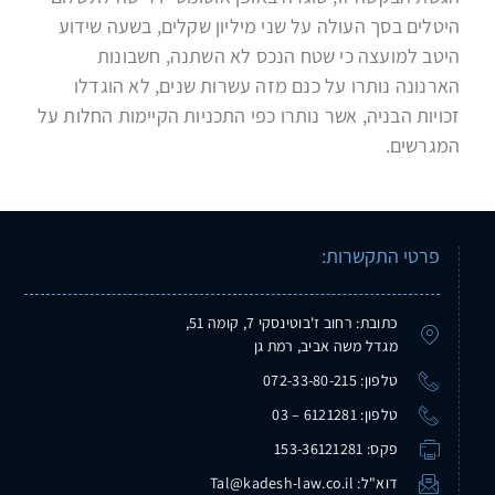
הי
טל
ים בסך העולה על שני מיליון שקלים, בשעה שידוע
היטב למועצה כי שטח הנכס לא השתנה, חשבונות
הארנונה נותרו על כנם מזה עשרות שנים, לא הוגדלו
זכויות הבניה, אשר נותרו כפי התכניות הקיימות החלות על
המגרשים.
פרטי התקשרות:
כתובת: רחוב ז'בוטינסקי 7, קומה 51,
מגדל משה אביב, רמת גן
טלפון: 072-33-80-215
טלפון: 6121281 – 03
פקס: 153-36121281
דוא"ל: Tal@kadesh-law.co.il