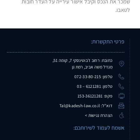
שמכר את הנכס וקיבל אישור עירייה על העדר חובות
לטאבו.
פרטי התקשרות:
כתובת: רחוב ז'בוטינסקי 7, קומה 51,
מגדל משה אביב, רמת גן
טלפון: 072-33-80-215
טלפון: 6121281 – 03
פקס: 153-36121281
דוא"ל: Tal@kadesh-law.co.il
הצהרת נגישות >
אשמח לעמוד לשירותכם: