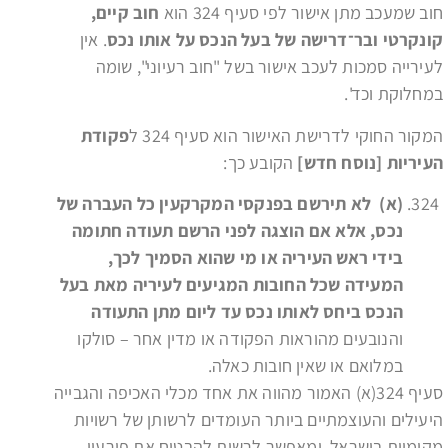
חוב שמעכב מתן אישור לפי סעיף 324 הוא
חוב קיים,
קונקרטי ובר־דרישה של בעל הנכס על אותו נכס
. אין
לעירייה סמכות לעכב אישור בשל "חוב רעיוני", שומה
במחלוקת וכד'.
המקור החוקי לדרישת האישור הוא סעיף 324 ל
פקודת
העיריות [נוסח חדש]
הקובע כך:
(א) לא תירשם בפנקסי המקרקעין כל העברה של
נכס, אלא אם הוצגה לפני הרשם תעודה חתומה
בידי ראש העיריה או מי שהוא הסמיך לכך,
המעידה שכל החובות המגיעים לעיריה מאת בעל
הנכס ביחס לאותו נכס עד ליום מתן התעודה
והנובעים מהוראות הפקודה או מדין אחר – סולקו
במלואם או שאין חובות כאלה.
סעיף 324(א) האמור מהווה את אחד מכלי האכיפה והגבייה
היעילים והעוצמתיים ביותר העומדים לרשותן של רשויות
מקומיות בישראל, ומאפשר לרשות להבטיח את פירעון