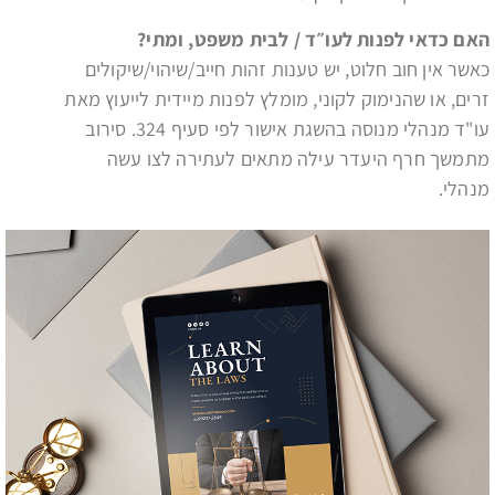
האם כדאי לפנות לעו״ד / לבית משפט, ומתי
?
כאשר אין חוב חלוט, יש טענות זהות חייב/שיהוי/שיקולים
זרים, או שהנימוק לקוני, מומלץ לפנות מיידית לייעוץ מאת
עו"ד מנהלי מנוסה בהשגת אישור לפי סעיף 324. סירוב
מתמשך חרף היעדר עילה מתאים לעתירה לצו עשה
מנהלי.