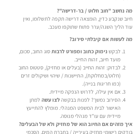
מה נחשב "חוב חלוט / בר-דרישה"
?
חיוב שנקבע כדין, הומצאה דרישה תקפה לתשלומו, ואין
עוד הליך השגה/ערר פתוח שתוקפו מעכב.
מה לעשות אם קיבלתי סירוב
?
לבקש
נימוק כתוב ומפורט לרבות
סוג החוב, סכום,
מועד חיוב, זהות החייב.
לבדוק: זהות החייב (בעלים או מחזיק), סטטוס החוב
(חלוט/במחלוקת), התיישנות / שיהוי ושיקולים זרים
(כמו חריגות בנייה).
אם אין עילה, לדרוש הנפקה מיידית.
הסירוב נמשך? לפנות בבקשה
לצו עשה
למתן
האישור לבית המשפט המנהלי. מומלץ להתייעץ
מיידית עם עו"ד מנהלי מנוסה.
איך מזהים אם החיוב הוא של מחזיק ולא של הבעלים
?
בודקים רישומי מחזיק בעירייה / בחברת המים, הסכמי