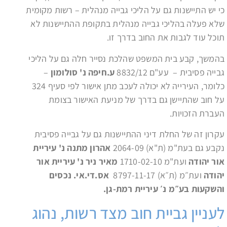
כי יש התיישנות גם על הליכי גבייה מנהלית – רשות מקומית
שלא פעלה בהליכי גבייה מנהלית בתקופת ההתיישנות לא
תוכל עוד לגבות את החוב בדרך זו.
בהמשך, קבע בית המשפט שהלכת נסייר חלה גם על הליכי
גבייה פסיבית – עע"ם 8832/12
ע.חיפה נ' סולומון
–
כלומר, העירייה לא יכולה לעכב מתן אישור לפי סעיף 324
על חוב שהתיישן גם בדרך של מניעת האישור בצומת
העברת הזכויות.
עקרון זה של החלת דיני ההתיישנות גם על גבייה פסיבית
נקבע גם בעת"מ (ת"א) 2064-09
אהרון מתנה נ' עיריית
אור יהודה
ועת"מ 1710-02-10
מאיר ניר נ' עיריית אור
יהודה
ועת״מ (ת״א) 8797-11-17
אס.די.אי. נכסים
והשקעות בע״מ נ׳ עיריית רמת-גן.
לעניין גביית חוב מצד רשות, נהוג