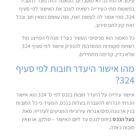
עיכוב או החרגה לא מוסברים. המאמר הזה נועד להסביר
בפשטות מתי העירייה רשאית לעכב את האישור לפי סעיף
324, מתי אסור לה לעשות זאת, ומה עושים כשאין חוב ובכל
זאת קיבלתם סירוב.
כל האמור הוא מניסיוני העשיר כעו"ד מנהלי המייצג מול
רשויות מקומיות המסרבות להנפיק אישור לפי סעיף 324
שלא כדין. קדימה מתחילים.
מהו אישור היעדר חובות לפי סעיף
324?
אישור עירייה על היעדר חובות בנכס לפי ס' 324 הוא אישור
הכרחי הנדרש להעברת בעלות בנכס, המעיד כי כל החובות
בגין ארנונה/מים/אגרות עירוניות המגיעים לעירייה מאת
בעל הנכס
ביחס לנכס עד ליום האישור – סולקו, או שאין
חובות כאלה.