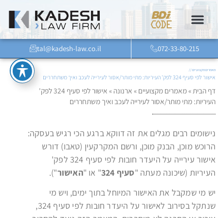
tal@kadesh-law.co.il
072-33-80-215
מאמרים מקצועיים //
אישור לפי סעיף 324 לפק' העיריות: מתי מותר/אסור לעירייה לעכב ואיך משתחררים
דף הבית
»
מאמרים מקצועיים
»
ארנונה
»
אישור לפי סעיף 324 לפק'
העיריות: מתי מותר/אסור לעירייה לעכב ואיך משתחררים
נישומים רבים מגלים את זה דווקא ברגע הכי רגיש בעסקה:
הרוכש מוכן, הבנק מוכן, ורשם המקרקעין (טאבו) דורש
אישור עירייה על היעדר חובות לפי סעיף 324 לפק'
העיריות (שיכונה מעתה "
סעיף 324
" או "
האישור
").
יש מי שמקבל את האישור המיוחל בתוך ימים, ויש מי
שנתקל בסירוב לאישור על היעדר חובות לפי סעיף 324,