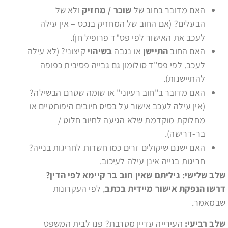
האם מדובר בחוב של
שוכר / מחזיק
ולא של
הבעלים? (אם החוב של המחזיק בנכס – אין עילה
לעכב את האישור לפי פס"ד פרופיל חן).
האם החוב
התיישן
או נגבה
בשיהוי
קיצוני? (לא עילה
לעכב. לפי פס"ד סולומון גם גבייה פסיבית כפופה
להתיישנות).
האם מדובר ב"חוב רעיוני" או שומה שטרם הבשילה?
(אין עילה לעכב אישור על בסיס חיובים היפותטיים או
מחלוקת מוקדמת שלא הגיעה לחיוב חלוט /
בר-דרישה).
האם ישנם שיקולים זרים כמו חשדות לחריגות בנייה?
חריגות בנייה אינן עילה לעיכוב.
שלב שלישי: גיליתם שאין חוב בר קיימא לפי הדין?
דרשו הנפקת אישור מיידית
בכתב
, לפי העקרונות
שבמאמר.
שלב רביעי:
העירייה עדיין מסרבת? פנו לבית המשפט