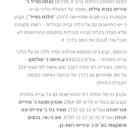
המצב השתנה בהלכת ברע"א 187/05
נעמה נסייר נ'
עיריית נצרת עילית
, שאסר על הפעלת הליכי גבייה
אקטיבית בגין חובות שהתיישנו (להלן: "
הלכת נסייר
"), וקבע
כי יש התיישנות גם על הליכי גבייה מנהלית – רשות מקומית
שלא פעלה בהליכי גבייה מנהלית בתקופת ההתיישנות לא
תוכל עוד לגבות את החוב בדרך זו.
בהמשך, קבע בית המשפט שהלכת נסייר חלה גם על הליכי
גבייה פסיבית – עע"ם 8832/12
ע.חיפה נ' סולומון
–
כלומר, העירייה לא יכולה לעכב מתן אישור לפי סעיף 324
על חוב שהתיישן גם בדרך של מניעת האישור בצומת
העברת הזכויות.
עקרון זה של החלת דיני ההתיישנות גם על גבייה פסיבית
נקבע גם בעת"מ (ת"א) 2064-09
אהרון מתנה נ' עיריית
אור יהודה
ועת"מ 1710-02-10
מאיר ניר נ' עיריית אור
יהודה
ועת״מ (ת״א) 8797-11-17
אס.די.אי. נכסים
והשקעות בע״מ נ׳ עיריית רמת-גן.