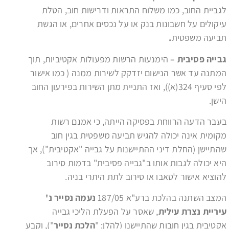
לגביית החוב, כמו משלוח התראות ודרישות חוב, הטלת
עיקולים על חשבונות בנק או על נכסים אחרים, או הגשת
תביעה משפטית
.
גבייה פסיבית –
הימנעות הרשות מפעולות אקטיביות, תוך
המתנה עד אשר הנישום יזדקק לשירות ממנה ( כמו אישור
לפי סעיף 324(א)), ואז התניית מתן השירות בפירעון החוב
הישן.
בעבר הדעה הרווחת בפסיקה הייתה, כי אמנם רשות
מקומית אינה יכולה להגיש תביעה משפטית בגין חוב
שהתיישן (החלת דיני ההתיישנות על גבייה "אקטיבית"), אך
היא יכולה לגבות אותו ב"גבייה פסיבית" בדמות סירוב
להוציא אישור לטאבו או סירוב לתת היתרי בניה.
המצב השתנה בהלכת ברע"א 187/05
נעמה נסייר נ'
עיריית נצרת עילית
, שאסר על הפעלת הליכי גבייה
אקטיבית בגין חובות שהתיישנו (להלן: "
הלכת נסייר
"), וקבע