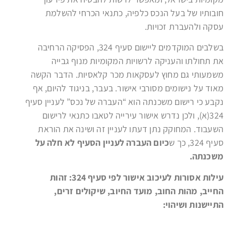
חובותיו של בעל הנכס כלפיה, כתנאי הכרחי להשלמת
עסקה ולהעברת זכויות.
בשלבים המוקדמים ליישום סעיף 324, הפסיקה הרחיבה
את תחולתו והעניקה לרשויות המקומיות מנוף גבייה
משמעותי גם מחוץ לעסקאות מכר קלאסיות. הדבר הקשה
מאוד על נישומים מסורבי אישור. בעבר, בניגוד להיום, אף
נקבע כי רישום משכנתה הוא “העברה של נכס” לעניין סעיף
324(א), ולכן נדרש אישור עירייה לטאבו כתנאי לרישום
השעבוד. המחוקק נתן דעתו לעניין זה ושינה את הוראת
סעיף 324, כך ש
כיום העברה לעניין הסעיף לא חלה על
משכנתה.
עילות אסורות לעיכוב אישור לפי סעיף 324: זהות
החייב, מהות החוב, מועד החיוב, שיקולים זרים,
התיישנות ושיהוי: