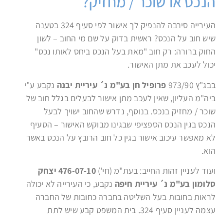
הנכס או שוכר / מחזיק?
העירייה סירבה להנפיק לך אישור לפי סעיף 324 בטענה
שיש חוב על הנכס? ראשית בדוק על שם מי החוב – לשון
החוק ברורה: רק חוב "מאת בעל הנכס ביחס לאותו נכס"
יכול לעכב את מתן האישור.
בבג"ץ 973/90
פרופיל חן בע"מ נ´ עיריית יבנה
נקבע ע"י
ביה"מ העליון, שאין לעכב מתן אישור לבעלים בגלל חוב של
שוכר / מחזיק בנכס. בנוסף, נדרש שהחוב ישויך לבעל
הנכס בגין הנכס הספציפי שבגינו מבוקש האישור – הסעיף
לא מאפשר עיכוב אישור בגין כל חוב הרובץ על הנכס באשר
הוא.
ועוד לעניין זהות החייב: בעת"מ (חי')
476-07-10 יצחק
סלומון בע"מ נ´ עיריית חיפה
נקבע, כי העירייה לא יכולה
לראות בחובות בעל השליטה בחברה כחובות של החברה
עצמה לעניין סעיף 324. בית המשפט קבע שיש לתת