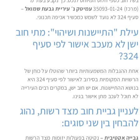
בשל חוב כספי חלוט המיוחס לנכס. כך נקבע בעת״מ
(מרכז) 35093-01-24
עמיטק נ׳ עיריית גבעת שמואל
–
סעיף 324 לא נועד לשמש כמכשיר אכיפה תכנוני.
עילת "התיישנות ושיהוי": מתי חוב
ישן לא מעכב אישור לפי סעיף
324?
אחת ההגבלות המשמעותיות ביותר שהוטלו על כוחן של
הרשויות המקומיות בסירוב לאישור לפי סעיף 324 היא
בנושא ההתיישנות. אם יש חוב ישן, במקרים רבים העירייה
לא תוכל לעכב מתן אישור בגינו.
לעניין גביית חוב מצד רשות, נהוג
להבחין בין שני סוגים:
גבייה אקטיבית –
נקיטה בפעולות יזומות מצד הרשות