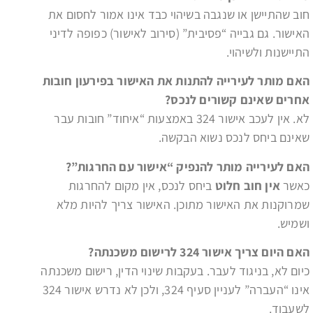
חוב שהתיישן או שנגבה בשיהוי כבד אינו אמור לחסום את
האישור. גם גבייה “פסיבית” (סירוב לאישור) כפופה לדיני
התיישנות ולשיהוי.
האם מותר לעירייה להתנות את האישור בפירעון חובות
אחרים שאינם קשורים לנכס
?
לא. אין לעכב אישור 324 באמצעות “איחוד” חובות עבר
שאינם ביחס לנכס נשוא הבקשה.
האם לעירייה מותר להנפיק “אישור עם החרגות
”?
כאשר
אין חוב חלוט
ביחס לנכס, אין מקום להחרגות
שמרוקנות את האישור מתוכן. האישור צריך להיות מלא
ושמיש.
האם היום צריך אישור 324 לרישום משכנתה
?
כיום לא, בניגוד לעבר. בעקבות שינוי הדין, רישום משכנתה
אינו “העברה” לעניין סעיף 324, ולכן לא נדרש אישור 324
לשעבוד.