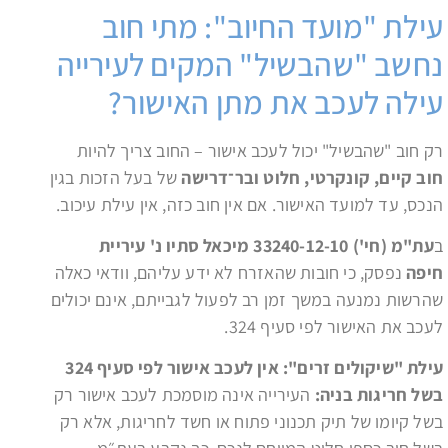
עילת "מועד החיוב": מתי חוב
נחשב "שהבשיל" המקים לעירייה
עילה לעכב את מתן האישור?
רק חוב "שהבשיל" יכול לעכב אישור – החוב צריך להיות
חוב קיים, קונקרטי, חלוט ובר־דרישה
של בעל הזכות בגין
הנכס, עד למועד האישור. אם אין חוב כזה, אין עילת עיכוב.
ב
עת"מ (חי') 33240-12-10 מיכאל סתיו נ' עיריית
חיפה
נפסק, כי חובות שהאזרח לא ידע עליהם, וודאי כאלה
שהרשות נמנעה במשך זמן רב לפעול לגבייתם, אינם יכולים
לעכב את האישור לפי סעיף 324.
עילת "שיקולים זרים": אין לעכב אישור לפי סעיף 324
בשל חריגות בניה:
העירייה אינה מוסמכת לעכב אישור רק
בשל קיומו של תיק תכנוני פתוח או חשד לחריגות, אלא רק