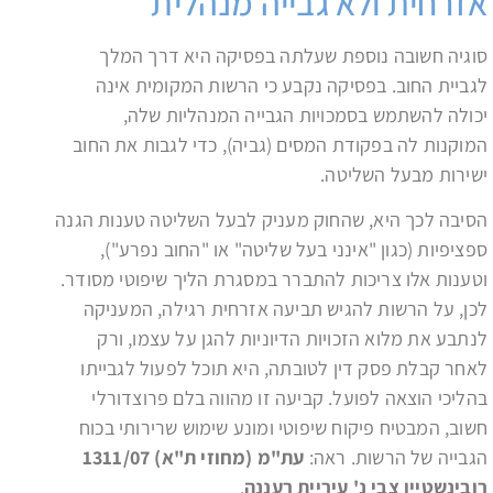
אזרחית ולא גבייה מנהלית
סוגיה חשובה נוספת שעלתה בפסיקה היא דרך המלך
לגביית החוב. בפסיקה נקבע כי הרשות המקומית אינה
יכולה להשתמש בסמכויות הגבייה המנהליות שלה,
המוקנות לה בפקודת המסים (גביה), כדי לגבות את החוב
ישירות מבעל השליטה.
הסיבה לכך היא, שהחוק מעניק לבעל השליטה טענות הגנה
ספציפיות (כגון "אינני בעל שליטה" או "החוב נפרע"),
וטענות אלו צריכות להתברר במסגרת הליך שיפוטי מסודר.
לכן, על הרשות להגיש תביעה אזרחית רגילה, המעניקה
לנתבע את מלוא הזכויות הדיוניות להגן על עצמו, ורק
לאחר קבלת פסק דין לטובתה, היא תוכל לפעול לגבייתו
בהליכי הוצאה לפועל. קביעה זו מהווה בלם פרוצדורלי
חשוב, המבטיח פיקוח שיפוטי ומונע שימוש שרירותי בכוח
הגבייה של הרשות. ראה:
עת"מ (מחוזי ת"א) 1311/07
רובינשטיין צבי נ' עיריית רעננה
.