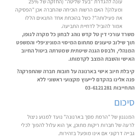
עונה להגדרת "בעל שליטה" (החזקה של 25%
ומעלה)? האם הרשות הוכיחה שהחברה אכן "הפסיקה
את פעילותה"? כשל בהוכחת אחד התנאים הללו
אמור להוביל לדחיית התביעה.
משרד עורכי דין טל קדש נוהג לבחון כל מקרה לגופו,
תוך שילוב טיעונים מתחום המיסוי המוניציפלי והמשפט
המנהלי, ולבסס הגנה שיטתית שמטרתה ביטול החיוב
האישי והשבת המצב לקדמותו
.
קיבלת חיוב אישי בארנונה על חובות חברה שהתפרקה?
פנה אלינו בהקדם לייעוץ מקצועי ראשוני ללא
התחייבות 03-6121281
סיכום
המנגנון של "הרמת מסך בארנונה" נועד למנוע ניצול
לרעה של חברות ריקות מתוכן, אך הוא עלול להפוך לכלי
גבייה דרקוני אם אינו מופעל בזהירות.