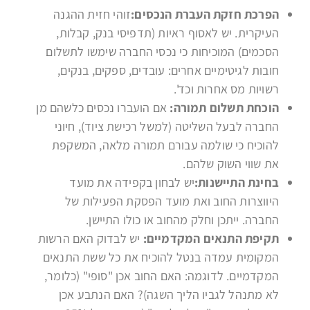
הפרכת חזקת העברת הנכסים:
זוהי חזית ההגנה
העיקרית. יש לאסוף ראיות (תדפיסי בנק, קבלות,
הסכמים) המוכיחות כי נכסי החברה שימשו לתשלום
חובות לגיטימיים אחרים: עובדים, ספקים, בנקים,
רשויות מס אחרות וכד'.
הוכחת תשלום תמורה:
אם הועברו נכסים כלשהם מן
החברה לבעל השליטה (למשל רכישת ציוד), חיוני
להוכיח כי שולמה עבורם תמורה מלאה, המשקפת
את שווי השוק שלהם.
בחינת התיישנות:
יש לבחון בקפידה את מועד
היווצרות החוב ואת מועד הפסקת הפעילות של
החברה. ייתכן וחלק מהחוב או כולו התיישן.
תקיפת התנאים המקדמיים:
יש לבדוק האם הרשות
המקומית עמדה בנטל להוכיח את כל ששת התנאים
המקדמיים. לדוגמה: האם החוב אכן "סופי" (כלומר,
לא מתנהל לגביו הליך השגה)? האם הנתבע אכן