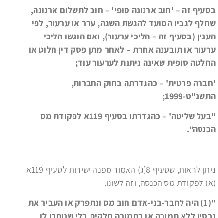
בסעיף זה – 'חוב ארנונה סופי' – חוב לתשלום ארנונה,
שחלף לגביו המועד להגשת השגה, ערר או ערעור, לפי
הענין (בסעיף זה – הליכי ערעור), ואם הוגשו הליכי
ערעור או תובענה אחרת – לאחר מתן פסק דין חלוט או
החלטה סופית שאינה ניתנת לערעור עוד;
'חברה פרטית' – כהגדרתה בחוק החברות,
התשנ"ט-1999;
"בעל שליטה' – כהגדרתו בסעיף 119א לפקודת מס
הכנסה".
ניתן לראות, שסעיף 8(ג) האמור מפנה ישירות לסעיף 119א
(א) לפקודת מס הכנסה, וזה לשונו:
"(1) היה לחבר-בני-אדם חוב מס ונתפרק או העביר את
נכסיו ללא תמורה או בתמורה חלקית בלי שנותרו לו