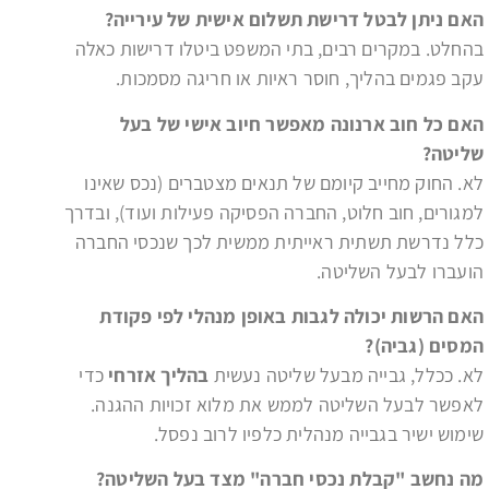
האם ניתן לבטל דרישת תשלום אישית של עירייה
?
בהחלט. במקרים רבים, בתי המשפט ביטלו דרישות כאלה
עקב פגמים בהליך, חוסר ראיות או חריגה מסמכות.
האם כל חוב ארנונה מאפשר חיוב אישי של בעל
שליטה
?
לא. החוק מחייב קיומם של תנאים מצטברים (נכס שאינו
למגורים, חוב חלוט, החברה הפסיקה פעילות ועוד), ובדרך
כלל נדרשת תשתית ראייתית ממשית לכך שנכסי החברה
הועברו לבעל השליטה.
האם הרשות יכולה לגבות באופן מנהלי לפי פקודת
המסים (גביה)
?
לא. ככלל, גבייה מבעל שליטה נעשית
בהליך אזרחי
כדי
לאפשר לבעל השליטה לממש את מלוא זכויות ההגנה.
שימוש ישיר בגבייה מנהלית כלפיו לרוב נפסל.
מה נחשב "קבלת נכסי חברה" מצד בעל השליטה
?