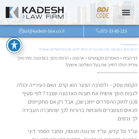
tal@kadesh-law.co.il
072-33-80-215
מאמרים מקצועיים //
הרמת מסך בארנונה: מתי ואיך עירייה יכולה לחייב את בעל השליטה אישית?
דף הבית
»
מאמרים מקצועיים
»
ארנונה
»
הרמת מסך בארנונה: מתי ואיך
עירייה יכולה לחייב את בעל השליטה אישית?
הקמת עסק – ולמרבה הצער הוא קרס. האם העירייה יכולה
לגבות ממך אישית את חובות הארנונה שצבר? לפי סעיף
8(ג) לחוק ההסדרים ייתכן שכן, אבל רק אם מתקיימים
תנאים מצטברים והוכחות ברורות לכך שהחברה העבירה
לך נכסים.
עו"ד טל קדש, עו"ד ארנונה מנוסה, מחבר הספר דיני