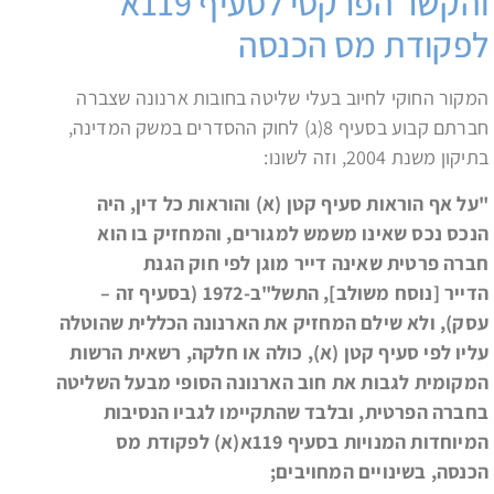
והקשר הפרקטי לסעיף 119א
לפקודת מס הכנסה
המקור החוקי לחיוב בעלי שליטה בחובות ארנונה שצברה
חברתם קבוע בסעיף 8(ג) לחוק ההסדרים במשק המדינה,
בתיקון משנת 2004, וזה לשונו:
"על אף הוראות סעיף קטן (א) והוראות כל דין, היה
הנכס נכס שאינו משמש למגורים, והמחזיק בו הוא
חברה פרטית שאינה דייר מוגן לפי חוק הגנת
הדייר [נוסח משולב], התשל"ב-1972 (בסעיף זה –
עסק), ולא שילם המחזיק את הארנונה הכללית שהוטלה
עליו לפי סעיף קטן (א), כולה או חלקה, רשאית הרשות
המקומית לגבות את חוב הארנונה הסופי מבעל השליטה
בחברה הפרטית, ובלבד שהתקיימו לגביו הנסיבות
המיוחדות המנויות בסעיף 119א(א) לפקודת מס
הכנסה, בשינויים המחויבים;