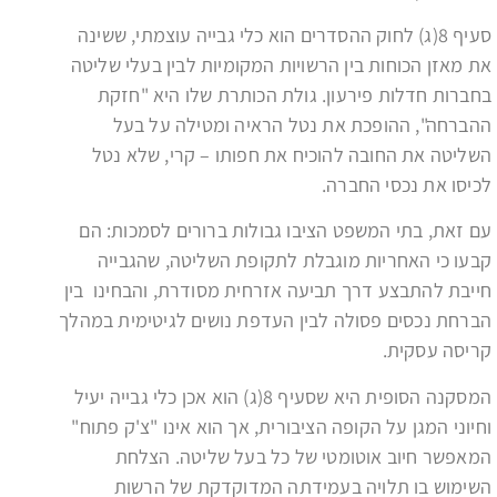
סעיף 8(ג) לחוק ההסדרים הוא כלי גבייה עוצמתי, ששינה
את מאזן הכוחות בין הרשויות המקומיות לבין בעלי שליטה
בחברות חדלות פירעון. גולת הכותרת שלו היא "חזקת
ההברחה", ההופכת את נטל הראיה ומטילה על בעל
השליטה את החובה להוכיח את חפותו – קרי, שלא נטל
לכיסו את נכסי החברה.
עם זאת, בתי המשפט הציבו גבולות ברורים לסמכות: הם
קבעו כי האחריות מוגבלת לתקופת השליטה, שהגבייה
חייבת להתבצע דרך תביעה אזרחית מסודרת, והבחינו בין
הברחת נכסים פסולה לבין העדפת נושים לגיטימית במהלך
קריסה עסקית.
המסקנה הסופית היא שסעיף 8(ג) הוא אכן כלי גבייה יעיל
וחיוני המגן על הקופה הציבורית, אך הוא אינו "צ'ק פתוח"
המאפשר חיוב אוטומטי של כל בעל שליטה. הצלחת
השימוש בו תלויה בעמידתה המדוקדקת של הרשות