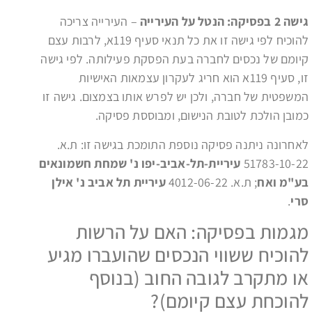
גישה 2 בפסיקה: הנטל על העירייה
– העירייה צריכה
להוכיח לפי גישה זו את כל תנאי סעיף 119א, לרבות עצם
קיומם של נכסים לחברה בעת הפסקת פעילותה. לפי גישה
זו, סעיף 119א הוא חריג לעקרון עצמאות האישיות
המשפטית של חברה, ולכן יש לפרש אותו בצמצום. גישה זו
כמובן הולכת לטובת הנישום, ומבוססת פסיקה.
לאחרונה ניתנה פסיקה נוספת התומכת בגישה זו: ת.א.
51783-10-22
עיריית-תל-אביב-יפו נ' שמחת חשמונאים
בע"מ ואח
; ת.א. 4012-06-22
עיריית תל אביב נ' אילן
סרי
.
מגמות בפסיקה: האם על הרשות
להוכיח ששווי הנכסים שהועברו מגיע
או מתקרב לגובה החוב (בנוסף
להוכחת עצם קיומם)?