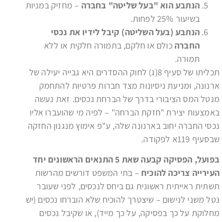
הנתבע הוא "בעל שליטה" בחברה
– מחזיק במניות
בשיעור 25% לפחות.
הנתבע (בעל השליטה) קיבל לידיו את נכסי
החברה
כולם או חלקם, בתמורה חלקית או ללא
תמורה.
תכליתו של סעיף 8(ג) לחוק ההסדרים היא גבייה יעילה של
ארנונה, ומניעת ניסיונות מצד חברות פרטיות להתחמק
מנטל המס הציבורי בדרך של הברחת נכסים. זאת נעשה
באמצעות יצירת "חזקת הברחה" – לפיה מי שהועברו אליו
נכסי החברה יחוב בארנונה שלה, ע"פ אימוץ מנגנון החזקה
שבסעיף 119א לפקודה.
בפועל, הפסיקה קבעה שאת 5 התנאים הראשונים יחד
העירייה צריכה להוכיח
– בתי המשפט דורשים מהרשות
תשתית ראייתית ראשונית גם ביחס לנכסים, לפני שעובר
נטל משני לנישום – שיצטרך להוכיח שלא הוברחו נכסים (יש
מחלוקת על כך בפסיקה, על כך מייד), או שקיבל נכסים