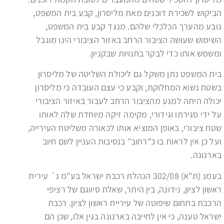
הביקוש לשכירת דוכנים מאת מליסרון, קבע בית המשפט,
נובע מהערך הכלכלי שלהם. מנגד קבע בית המשפט,
השימוש שעושה הציבור הרחב באזור הציבורי הינו מוגבל
ומשמש אותו כדי לבקר בחנויות שבקניון.
בית המשפט נתן משקל גם ליכולת השליטה של מליסרון
בשטח נשוא המחלוקת, וקבע כי עצם העובדה כי מליסרון
יכולה היתה למנע מהציבור הרחב לעבור באיזור הציבורי
על ידי סגירתו וגידורי, מקימה זיקה מיוחדת שלה לאותו
שטח ציבורי, באופן המוציא אותו לכאורה משליטת העירייה,
ועל כן אין לראות בו כ"רחוב" בנסיבות העניין לשם חיוב
בארנונה.
בעמנ (ת"א) 302/08 הנהלת רכבת ישראל בע"מ נ´ עירית
ראשון לציון, נידונה, בין היתר, שאלת סיווגם של רציפי
הרכבת בתחום שיפוטה של עיריית ראשון לציון. רכבת
ישראל טענה, כי אין לחייבה בארנונה בגין אלו, שכן הם