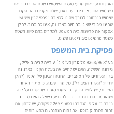
העין ונובע באופן טבעי מעצם השימוש בשטח אם כרחוב אם
כשימוש אחר, אך ביחד עם זאת, ישנם מקרים בהם הקו בין
שימוש ב"רחוב" לצורך שהינו לכאורה "פרטי לבין שימוש
שהינו ציבורי שאינו בר חיוב בארנונה, אינו כה ברור. להלן
אסקור את פרשנות בית המשפט למקרים בהם סיווג השטח
כשטח פרטי או ציבורי אינו פשוט.
פסיקת בית המשפט
בע"א 9368/96 מליסרון בע"מ נ´ עיריית קרית ביאליק,
נידונה השאלה, האם יש לחייב את בעלת הקניון בארנונה
בגין האזורים של המעברים, החניה והגינון של הקניון (להלן
יחדיו: "האזור הציבורי"). מליסרון טענה, כי מתוך האזור
הציבורי, יש לחייבה רק בגין שטחי מעבר שהושכרו על ידה
ושהוקמו בהם דוכנים. בכדי להכריע בשאלה האם מדובר
ב"רחוב" על פי הגדרתו בסעיף 269 לפקודה, יש לבחון את
זהות המחזיק בנכס ואת זהות הנהנה/ים מהשירותים