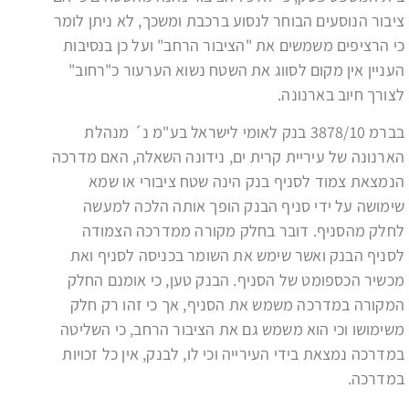
ציבור הנוסעים הבוחר לנסוע ברכבת ומשכך, לא ניתן לומר
כי הרציפים משמשים את "הציבור הרחב" ועל כן בנסיבות
העניין אין מקום לסווג את השטח נשוא הערעור כ"רחוב"
לצורך חיוב בארנונה.
בברמ 3878/10 בנק לאומי לישראל בע"מ נ´ מנהלת
הארנונה של עיריית קרית ים, נידונה השאלה, האם מדרכה
הנמצאת צמוד לסניף בנק הינה שטח ציבורי או שמא
שימושה על ידי סניף הבנק הופך אותה הלכה למעשה
לחלק מהסניף. דובר בחלק מקורה ממדרכה הצמודה
לסניף הבנק ואשר שימש את השומר בכניסה לסניף ואת
מכשיר הכספומט של הסניף. הבנק טען, כי אומנם החלק
המקורה במדרכה משמש את הסניף, אך כי זהו רק חלק
משימושו וכי הוא משמש גם את הציבור הרחב, כי השליטה
במדרכה נמצאת בידי העירייה וכי לו, לבנק, אין כל זכויות
במדרכה.