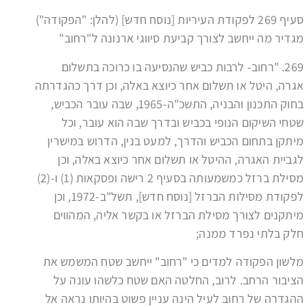
סעיף 269 לפקודת העיריות [נוסח חדש] (להלן: "הפקודה")
מגדיר מה ייחשב לצורך קביעת סיווגי ארנונה ל"רחוב"
269. "רחוב- לרבות כביש שהנסיעה בו כרוכה בתשלום
אגרה, היטל או תשלום אחר כיוצא באלה, וכן דרך כהגדרתה
בחוק התכנון והבניה, התשכ"ה-1965, שבה עובר הכביש,
שטחי השיקום הנופי בכביש ובדרך שבה הוא עובר, וכל
מיתקן בתחום הכביש והדרך, למעט בנין, הדרוש במישרין
לגביית האגרה, ההיטל או תשלום אחר כיוצא באלה, וכן
מסילת ברזל כמשמעותה בסעיף 2 רישה ופסקאות (1) ו-(2)
לפקודת מסילות הברזל [נוסח חדש], תשל"ב-1972, וכן
מיתקנים לצורך מסילת הברזל או בקשר אליה, המהווים
חלק בלתי נפרד ממנה;
מלשון הפקודה למדים כי "רחוב" ייחשב שטח המשמש את
הציבור הרחב. לרוב, החלטה האם שטח כלשהו עונה על
ההגדרה של רחוב לעיל הינה עניין פשוט בהיותו נראה אל