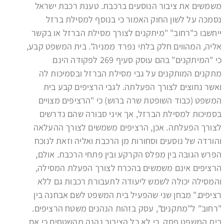
משמשים את ציבור הנוסעים ברכבת. טענת רכבת ישראל
נסמכה על לשון החוק האמור כי בנוסף למסילת ברזל
ייחשבו כ"רחוב" "מיתקנים לצורך מסילת הברזל או בקשר
אליה, המהווים חלק בלתי נפרד ממניה". בית המשפט קבע,
כי "המיתקנים" בהם עוסק סעיף 269 לפקודה הינם
מתקנים המותקנים על גבי מסילת הברזל ובסמיכות לה
ואשר נחוצים לצורך הפעלתה. לגבי הרציפים קבע בית
המשפט (כבוד השופטת שרה ברוש) כי "הרציפים מצויים
בסמיכות למסילת הברזל, אך איני סבורה שהם נדרשים
לצורך הפעלתה. אכן, הרציפים משמשים לצורך ההעלאה
והורדה של נוסעים וסחורות מן הרכבת ואליה וזאת לנוכח
הפרש הגובה בין מפלס הקרקע ובין פתחי הרכבת. אולם,
הרציפים אינם משמשים בהכרח לצורך הפעלת המסילה,
והמסילה יכולה לשמש ליעודה לתעבורת רכבות גם ללא
רציפים." מבחן שני שהפעיל בית המשפט לשם אבחנה בין
"רחוב" ל"מתקנים", עסק בזהות הנהנים משטח הרציפים.
בית המשפט פסק, כי לא כל הציבור נהנה מהשטחים כי אם