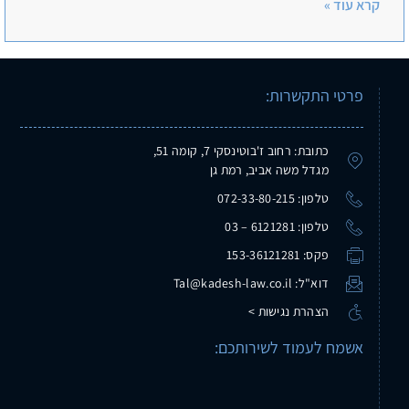
קרא עוד »
פרטי התקשרות:
כתובת: רחוב ז'בוטינסקי 7, קומה 51,
מגדל משה אביב, רמת גן
טלפון: 072-33-80-215
טלפון: 6121281 – 03
פקס: 153-36121281
דוא"ל: Tal@kadesh-law.co.il
הצהרת נגישות >
אשמח לעמוד לשירותכם: