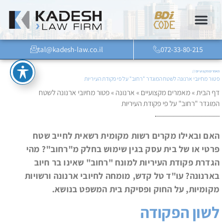
tal@kadesh-law.co.il
072-33-80-215
מאמרים מקצועיים //
פטור מחיובי ארנונה לשטח המוגדר "רחוב" על פי פקודת העיריות
דף הבית
»
מאמרים מקצועיים
»
ארנונה
»
פטור מחיובי ארנונה לשטח
המוגדר "רחוב" על פי פקודת העיריות
האם ובאילו מקרים רשות מקומית רשאית לחייב שטח
פרטי או של בית עסק בגין שימוש בחלק מ"רחוב"? מהי
הגדרת פקודת העיריות למונח "רחוב" שאינו בר חיוב
בארנונה? עו"ד טל קדש, מומחה לחיובי ארנונה ורשויות
מקומיות, על החוק ופסיקת בית המשפט בנושא.
לשון הפקודה