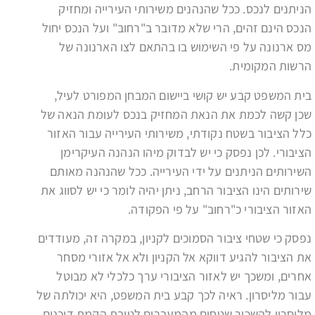
הניתנים לנכס. ככל שהנהנים משירותי העירייה ומחזיק
הנכס הינם זהים, הרי שלא מדובר ב"רחוב" ועל הנכס יחול
מס ארנונה על פי השימוש בו בהתאם לצו הארנונה של
הרשות המקומית.
בית המשפט קבע יש קושי ביישום המבחן המפורט לעיל,
שכן קשה לכמת את הנאת המחזיק בנכס לעומת הנאה של
כלל הציבור בשטח נקודתי, משירותי העירייה עבור האזור
הציבורי. לכן נפסק כי יש לבדוק מיהו הנהנה העיקרימן
השירותים הניתנים על ידי העירייה. ככל שהנהנה מאותם
שירותים הינו הציבור הרחב, ניתן יהיה לומר כי יש לסווג את
האזור הציבורי כ"רחוב" על פי הפקודה.
נפסק כי שטחי ציבור הסמוכים לקניון, במקרה זה, מעודדים
את הציבור להגיע דווקא אל הקניון ולא אל אזורי מסחר
אחרים, ומשכך יש לאזור הציבורי ערך כלכלי לא מבוטל
עבור מליסרון. ראיה לכך קבע בית המשפט, היא יכולתה של
מליסרון להשכיר שטחים מהמעברים לטובת הקמת דוכנים.