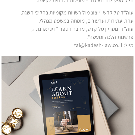
חלק מפעילות האיגוד – פעילות הכרחית לקיומו.
עוה"ד טל קדש- ייצוג מול רשויות מקומיות בהליכי השגה,
ערר, עתירות וערעורים, מומחה במשפט מנהלי.
עוה"ד ונוטריון טל קדש, מחבר הספר "דיני ארנונה,
פרשנות הלכה ומעשה".
מייל: tal@kadesh-law.co.il