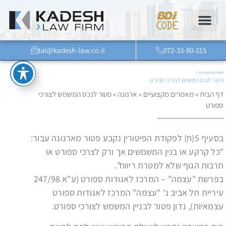
tal@kadesh-law.co.il
072-33-80-215
מאמרים מקצועיים //
פטור לנכס המשמש לצורכי ספורט
דף הבית
»
מאמרים מקצועיים
»
ארנונה
»
פטור לנכס המשמש לצורכי
ספורט
בסעיף 5(ח) לפקודת הפיטורין נקבע פטור מארנונה עבור:
"כל קרקע או בנין המשמשים אך ורק לצרכי ספורט או
תרבות הגוף שלא למטרת ריווח".
בפרשת "עצמה" – המרכז לאגודות ספורט (ע"א 247/98
עיריית תל אביב נ' "עצמה" המרכז לאגודות ספורט
עצמאיות), נדון פטור לבניין המשמש לצורכי ספורט.