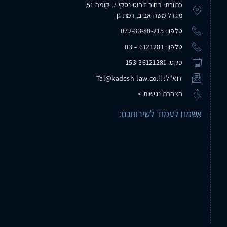
כתובת: רחוב ז'בוטינסקי 7, קומה 51,
מגדל משה אביב, רמת גן
טלפון: 072-33-80-215
טלפון: 6121281 – 03
פקס: 153-36121281
דוא"ל: Tal@kadesh-law.co.il
הצהרת נגישות >
אשמח לעמוד לשירותכם: