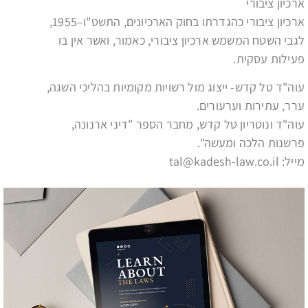
ארכיון ציבורי
ארכיון ציבורי כהגדרתו בחוק הארכיונים, התשט"ו–1955,
לגבי השטח המשמש ארכיון ציבורי, כאמור, ואשר אין בו
פעילות עסקית.
עוה"ד טל קדש- ייצוג מול רשויות מקומיות בהליכי השגה,
ערר, עתירות וערעורים.
עוה"ד ונוטריון טל קדש, מחבר הספר "דיני ארנונה,
פרשנות הלכה ומעשה".
מייל: tal@kadesh-law.co.il