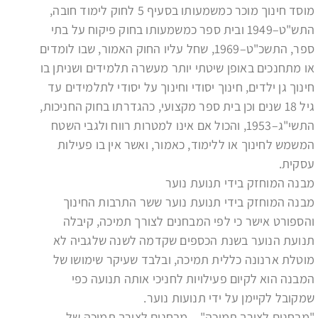
מוסד חינוך מוכר כמשמעותו בסעיף 5 לחוק לימוד חובה,
התש"ט–1949 ובית ספר כמשמעותו בחוק פיקוח על בתי
ספר, התשכ"ט–1969, שחל עליו החוק האמור, שבו לומדים
או מתחנכים באופן שיטתי יותר מעשרה תלמידים ושניתן בו
חינוך גן ילדים, חינוך יסודי וחינוך על יסודי לתלמידים עד
גיל 18 שנים וכן בית ספר מקצועי, כהגדרתו בחוק החניכות,
התשי"ג–1953, והכול אם אינו למטרות רווח ולגבי השטח
המשמש לחינוך או ללימוד, כאמור, ואשר אין בו פעילות
עסקית.
מבנה המוחזק בידי תנועת נוער
מבנה המוחזק בידי תנועת נוער ששר התרבות החינוך
והספורט אישר כי לפי המבחנים לצורך תמיכה, קיבלה
תנועת הנוער בשנת הכספים שקדמה לשנה שלגביה לא
מוטלת ארנונה כללית תמיכה, ובלבד שעיקר שימושו של
המבנה הוא לקיום פעילויות לחניכי אותה תנועה כפי
שמקובל לקיימן על ידי תנועות נוער.
"מבחנים לצורך תמיכה" – מבחנים לצורך תמיכה של