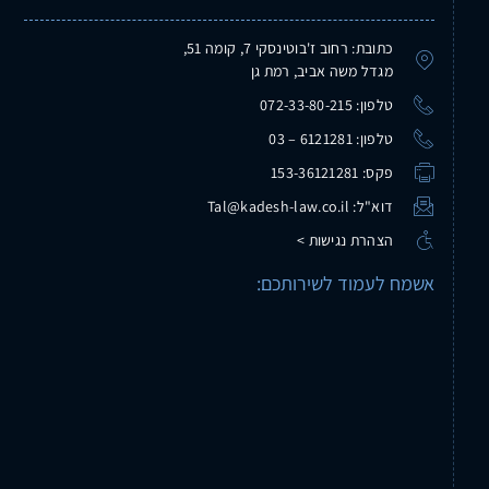
כתובת: רחוב ז'בוטינסקי 7, קומה 51,
מגדל משה אביב, רמת גן
טלפון: 072-33-80-215
טלפון: 6121281 – 03
פקס: 153-36121281
דוא"ל: Tal@kadesh-law.co.il
הצהרת נגישות >
אשמח לעמוד לשירותכם: