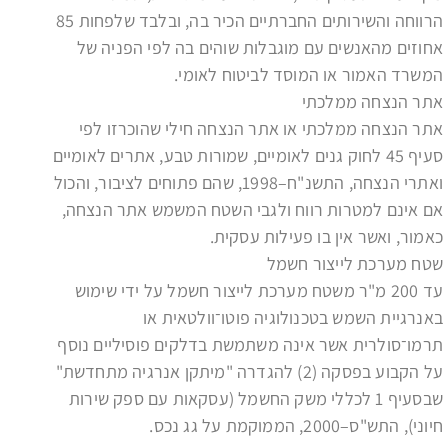
הרווחה והשירותים החברתיים הכיר בה, ובלבד שלפחות 85
אחוזים מהאנשים עם מוגבלות שוהים בה לפי הפניה של
המשרד האמור או המוסד לביטוח לאומי.
אתר הנצחה ממלכתי
אתר הנצחה ממלכתי או אתר הנצחה חילי שהוכרזו לפי
סעיף 45 לחוק גנים לאומיים, שמורות טבע, אתרים לאומיים
ואתרי הנצחה, התשנ"ח–1998, שהם פתוחים לציבור, והכול
אם אינם למטרות רווח ולגבי השטח המשמש אתר הנצחה,
כאמור, ואשר אין בו פעילות עסקית.
שטח מערכת לייצור חשמל
עד 200 מ"ר משטח מערכת לייצור חשמל על ידי שימוש
באנרגיית השמש בטכנולוגיה פוטו־וולטאית או
תרמו־סולרית אשר אינה משתמשת בדלקים פוסיליים נוסף
על הקבוע בפסקה (2) להגדרה "מיתקן אנרגיה מתחדשת"
שבסעיף 1 לכללי משק החשמל (עסקאות עם ספק שירות
חיוני), התש"ס–2000, הממוקמת על גג נכס.