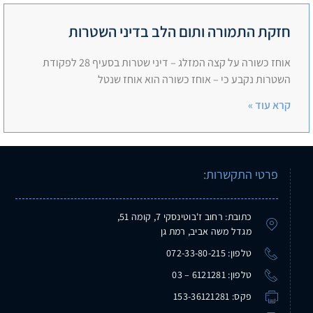
חזקת התמורה ותום הלב בדיני השטרות
אוחז כשורה על קצה המזלג – דיני שטרות בסעיף 28 לפקודת
השטרות נקבע כי – אוחז כשורה הוא אוחז שנטל
קרא עוד »
פרטי התקשרות:
כתובת: רחוב ז'בוטינסקי 7, קומה 51,
מגדל משה אביב, רמת גן
טלפון: 072-33-80-215
טלפון: 6121281 – 03
פקס: 153-36121281