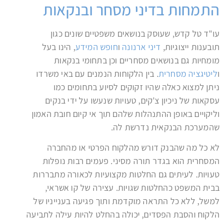
התמחות בדיני מסחר ובנקאות
עו"ד טל קדש, שעוסק בנושאים משפטיים שונים כגון
תובענות ייצוגיות,
דיני ארנונה
ו
חופש המידע
, הינו בעל
מומחיות גם בנושאים מסחריים וכן בתחומי בנקאות
ו
ליטיגציה מסחרית
. בין הלקוחות הנמנים עם באי משרדו
ניתן למצוא כאלה שהיו זקוקים לסיוע בתחומים כמו
עסקאות של ניכיון צ'קים, טעויות שנעשו על ידי בנקים
וליקויים באופן ההתנהלות שלהם תוך אי קיום חובת האמון
שהמערכת הבנקאית נדרשת לה.
לא כל מה שהבנק דורש מהלקוח הפרטי או מהחברה
המסחרית הוא בגדר תורה מסיני. פעמים רבות נופלות
טעויות. לעיתים גם החלטות מקצועיות לכאורה מתבררות
בבית המשפט כהחלטות שגויות. עצירה של קו אשראי,
למשל, ללא כל התראה מוקדמת ותוך פגיעה בענייניו של
הלקוח והסבת הפסדים, יכולה בהחלט להיות עילה לתביעה