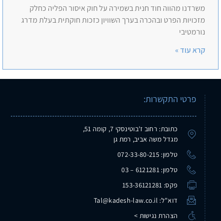
משרדנו מהווה חוד חנית בשמירה על חוק איסור הפליה כחלק
מזכויות הפרט ובהכרה בערך השוויון כזכות חוקתית בעלת מדרג
נורמטיבי
קרא עוד »
פרטי התקשרות:
כתובת: רחוב ז'בוטינסקי 7, קומה 51,
מגדל משה אביב, רמת גן
טלפון: 072-33-80-215
טלפון: 6121281 – 03
פקס: 153-36121281
דוא"ל: Tal@kadesh-law.co.il
הצהרת נגישות >