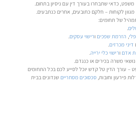
משפט, כדאי שתבחרו בעורך דין עם ניסיון בתחום.
לקריאה
מגוון לקוחות – חלקם כתובעים, אחרים כנתבעים.
תמהיל של תחומים:
לים
.
פלי
,
הזרמת שפכים
ו
רישוי עסקים
.
דיני מכרזים
.
ות אדם
ו
רישוי כלי ירייה
.
ושאי משרה בכירים או כנגדם.
ט
– עורך הדין
טל קדש יוכל לסייע לכם בכל התחומים
לות פירעון וחובות,
סכסוכים מסחריים
שנדונים בבית