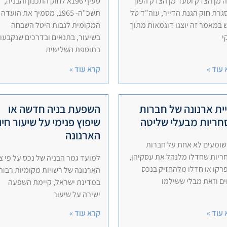
 מן הצדק וסעד מן הצדק הפוך
סעיף 196א לחוק התכנון והבניה,
רת חוק הגנת הדייר, עוה"ד טל
תשכ"ה- 1965, מסמיך את הועדה
במאמר זה יוצגו דוגמאות מתוך
המקומית לגבות היטל השבחה
י
בשיעור, בתנאים ובדרכים שנקבעו
בתוספת השלישית
עוד »
קרא עוד »
ית ארנונה של חברות
השפעת בניה חדשה או
ריות מבעלי שליטה
שיפוץ פנימי על שיעור חיו
הארנונה
שומעים לא אחת על חברות
ריות שחדלו מלנהל את עסקיהן,
למועד גמר הבניה של נכס על פי צו
קו או חדלו מלהחזיק בנכס
הארנונה של רשויות מקומיות רבות
ם וזאת מבלי ששילמו
במדינת ישראל, קיימת השפעה
ישירה על שיעור
עוד »
קרא עוד »