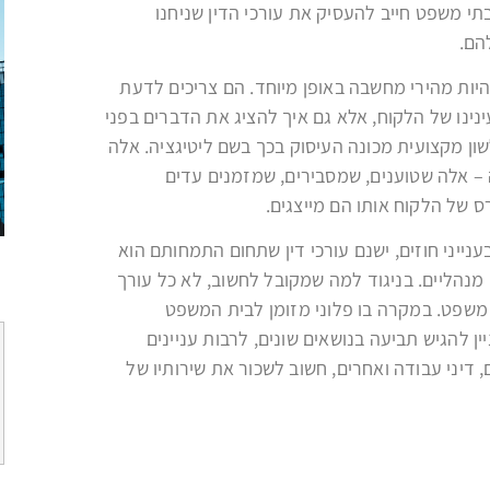
בתי משפט חייב להעסיק את עורכי הדין שניחנו
הם.
היות מהירי מחשבה באופן מיוחד. הם צריכים לדעת
נינו של הלקוח, אלא גם איך להציג את הדברים בפני
שון מקצועית מכונה העיסוק בכך בשם ליטיגציה. אלה
ה – אלה שטוענים, שמסבירים, שמזמנים עדים
ס של הלקוח אותו הם מייצגים.
נייני חוזים, ישנם עורכי דין שתחום התמחותם הוא
מנהליים. בניגוד למה שמקובל לחשוב, לא כל עורך
י משפט. במקרה בו פלוני מזומן לבית המשפט
ן להגיש תביעה בנושאים שונים, לרבות עניינים
כתב תביעה הוגש באמצעות
ים, דיני עבודה ואחרים, חשוב לשכור את שירותיו של
עוה"ד טל קדש לבית משפט
השלום בתל אביב בשם דיירי
בניין חדש בגבעתיים בגין ליקויי
בניה וירידת ערך לדירות