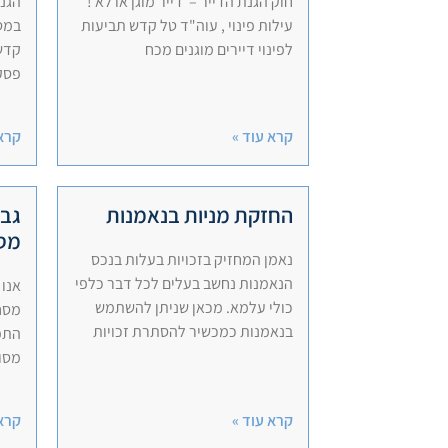
חוק הגנת הדייר – דייר מוגן או לא !
הגנה
עילות פינוי , עוה"ד טל קדש תביעות
במסג
לפינוי דיירים מוגנים מכח
קדש 
פסק
קרא עוד »
קרא 
החזקת מניות בנאמנות
גבי
מסח
נאמן המחזיק בזכויות בעלות בנכס
הנאמנות נחשב בעלים לכל דבר כלפי
אנו 
כולי עלמא. מכאן שניתן להשתמש
מסח
בנאמנות כמכשיר להסתרת זכויות
התפר
מסוי
קרא עוד »
קרא 