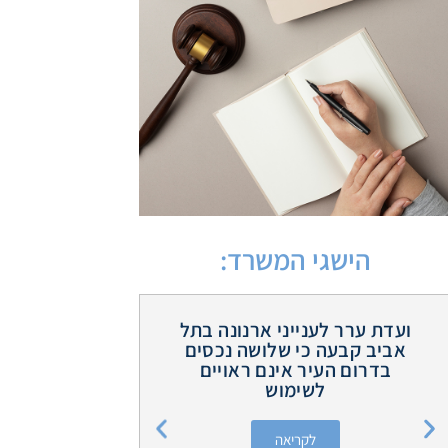
הישגי המשרד:
ועדת ערר לענייני ארנונה בתל
בית המשפט 
אביב קבעה כי שלושה נכסים
פסק כי רשו
בדרום העיר אינם ראויים
ורשות הש
לשימוש
תשלמנה פי
5,000
טרחת עו"ד) 
לקריאה