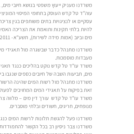
משרדנו מעניק ייעוץ משפטי בנושא חיובי מים, בי
עוה"ד טל קדש העוסק בתחומי המיסוי המוניציפ
עסקיים או לנציגויות בתים משותפים בגין צריכת
להיות בלתי תקינות ותואמת את הצריכה האמיתי
מים וביוב (אמות מידה לשירות), תשע"א- 2011.
משרדנו מתנהל כדבר שבשגרה מול תאגידי מים
מעבדות מוסמכות.
משרד עו"ד טל קדש נוקט בהליכים כנגד תאגידי 
מים, תביעות השבה של חיובים כספים שנגבו בית
משרדנו מתנהל מול רשות המים שהינה הרשו
זאת בפיקוח על תאגידי המים המחויבים לפעול
משרד עו"ד טל קדש עורך דין מים – מלווה צרכנ
מנופחים, חריגים, חשודים ובלתי מוסברים.
משרדנו פעל להגשת תלונות לרשות המים כנגד ת
משרדנו צבר ניסיון רב בכל הקשור להתמודדות 