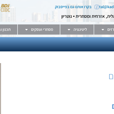
בקרו אותנו גם בפייסבוק
לית, אזרחית ומסחרית ▪️ נוטריון
זים
ליטיגציה
מסחרי ועסקים
תכנון ו
ם
ם