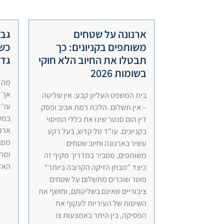
ארנונה על שטחים
גבי
משותפים בקניונים: כך
כשה
תבטלו את החיוב הלא חוקי
גדו
בשומות 2026
מה ק
אך 
בית המשפט העליון קבע: אין שליטה
עו״ד
– אין תשלום. הלכת רמת אביב ופסק
במש
דין הום סנטר שינו את כללי המיסוי
ארנ
בקניונים. עו"ד טל קדש, בעל רקע
מסבי
עשיר בארנונה וחיוב שטחים
ומהם
משותפים, מסביר במדריך מקיף זה
האז
כיצד "מבחן הזיקה הקרובה ביותר"
פוטר שוכרים מתשלום על שטחים
ציבוריים שאינם בשליטתם, וחושף את
השיטות של העיריות לעקוף את
הפסיקה, בין היתר באמצעות צו