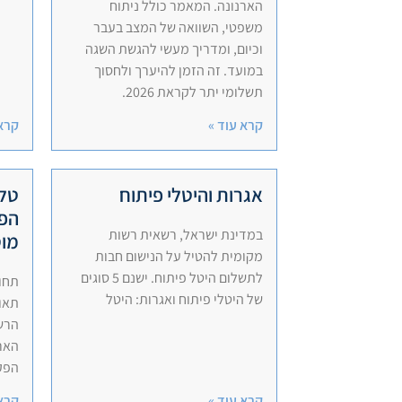
הארנונה. המאמר כולל ניתוח
משפטי, השוואה של המצב בעבר
וכיום, ומדריך מעשי להגשת השגה
במועד. זה הזמן להיערך ולחסוך
תשלומי יתר לקראת 2026.
קרא עוד »
קרא 
אגרות והיטלי פיתוח
טל 
הפח
במדינת ישראל, רשאית רשות
מוס
מקומית להטיל על הנישום חבות
לתשלום היטל פיתוח. ישנם 5 סוגים
תחום
של היטלי פיתוח ואגרות:​ היטל
תאוצ
הרשו
הארנ
הפק
קרא עוד »
קרא 