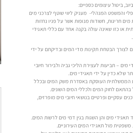
וב, ביטול עיצומים כספיים:
לי והמשפט המנהלי- מעניק ליווי שוטף לצרכני מים
 מים חריגות, חשודות מנופות אשר על פניו נחזות
ת או כזו שאינה עולה בקנה אחד עם כללי תאגידי
 לצורך הבטחת תקינות מדי המים ובדיקתם על ידי
מים – תביעות לעצירת הליכי גביה ולבירור חיובי
ר שלא כדין על ידי תאגידי מים.
ת הממשלתית העוסקת באסדרת משק המים ובכלל
 בהתאם לחוק המים ולכללי המים השונים.
ים עסקיים ופרטיים בנושאי חיובי מים מופרזים,
תביעה הוגשה באמצעות עוה"ד
טל קדש לבית המשפט כנגד
מועצה איזורית שומרון לביטול
חיוב היטל פיתוח ואגרת בניה
אגידי מים והן השגות בגין דמי מים לרשות המים.
בסך של כ- 2 מיליון ₪ .
משפטית מול תאגידי המים העירוניים.