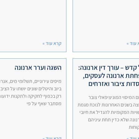
עוד »
קרא עוד »
קדש – עורך דין ארנונה:
השגה וערר ארנונה
תת ארנונה לעסקים,
מיסים עירוניים, תשלומי מים, אגרו
דות ציבור ואזרחים
ביוב והיטלים שונים יושתו על הציבו
רק בכפוף לחקיקה ולתקנות ידועות
 המיסוי המוניציפאלי צובר
מסתבר שאף על פי
ה בשנים האחרונות לנוכח מגמת
יות המקומיות להגדיל את חיובי
ונה שלא כדין תחת עיניהם
וחות
עוד »
קרא עוד »