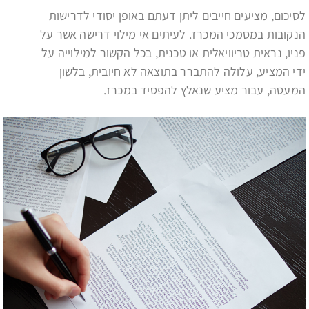
לסיכום, מציעים חייבים ליתן דעתם באופן יסודי לדרישות
הנקובות במסמכי המכרז. לעיתים אי מילוי דרישה אשר על
פניו, נראית טריוויאלית או טכנית, בכל הקשור למילוייה על
ידי המציע, עלולה להתברר בתוצאה לא חיובית, בלשון
המעטה, עבור מציע שנאלץ להפסיד במכרז.