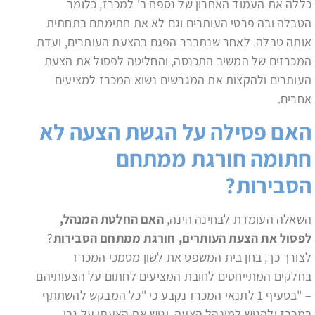
כללה את העמוד האחרון של נספח ב' למכרז, כלומר
הטבלה ובה פרטי העותרים וגם לא את חתימתם בתחתית
אותה טבלה. לאחר שנתברר הפגם בהצעת העותרים, ועדת
המכרזים של המשיב התכנסה, והחליטה לפסול את הצעת
העותרים ולהקצות את המגרשים נשוא המכרז למציעים
אחרים.
האם פסילה על הגשת הצעה לא
חתומה חורגת ממתחם
הסבירות?
השאלה העומדת לבחינה הינה,
האם החלטת המנהל,
לפסול את הצעת העותרים, חורגת ממתחם הסבירות
?
לצורך כך, בחן בית המשפט את לשון מסמכי המכרז
בחלקים המתייחסים לחובת המציעים לחתום על הצעותיהם
– "בסעיף 1 לתנאי המכרז נקבע כי "כל המבקש להשתתף
במכרז ולהגיש למינהל הצעה, יגיש את הצעתו על גבי