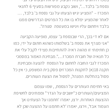
נספח ב' בלבד…", ושוב נקבע מפורשות בסעיף 6 לתנאי
המכרז – "המציע יגיש הצעתו על גבי נספח ב' בלבד, …
לאחר שהמציע ימלא בו את כל הפרטים הנדרשים ממנו
בלבד ויחתום עליו ויגישו במעטפה סגורה".
אם לא די בכך, הרי שבנספח ב' עצמו, מופיעה הקביעה
"אני מצרף את נספח ב' בשלמותו כשהוא חתום על ידי, כמו
כן חתימתי זו מהווה ראיה להתחייבות מצידי לקבל עלי את
כל תנאיה של חוברת המכרז….".מבחינת האמור במסמכי
המכרז לגבי החובה לחתום על הנספח להצעה ומבחינת
תקנה 18(א) לתקנות המכרזים פסק בית המשפט, כי אין כל
פסול בהחלטת המנהל, לפסול את הצעת העותרים.
באי חתימת העותרים על הנספח, , שמו עצמם
המציעים/העותרים כ"יושבים על הגדר" וממתינים לחשיפת
ההצעות האחרות. ירצו, יאמרו 'חתמנו על הצעתינו אך
העמוד אבד', וירצו, יאמרו 'לא חתמנו על ההצעה שכן לא