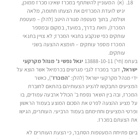
(א) המעוניין להשתתף במכרז שאינו מכרז ממוכן,
יגיש לועדת המכרזים את הצעתו חתומה, מלאה
ושלמה, בתוך מעטפה סגורה היטב (להלן – מעטפת
המכרז), וזאת בדרך, במועד, במקום ובמספר
עותקים כפי שנקבע בתנאי המכרז; לא צויין בתנאי
המכרז מספר עותקים – תומצא ההצעה בשני
עותקים.
בעתמ (חי') 13888-10-11
יגאל נפשי נ' מנהל מקרקעי
ישראל,
דובר במכרז לגבי מגרשים בכרמיאל אשר הוצא על
ידי מנהל מקרקעי ישראל (להלן: "
המכרז
"), כאשר
המציעים התבקשו להציע הצעותיהם בהתאם לחוברת
המכרז, ובה בין השאר נספח ב' הכולל ארבעה עמודים, בו
על מציע ההצעה לפרט את הסכום המוצע בעמוד הראשון
ופרטי המציעים וחתימתם בעמוד הרביעי. העותרים, הגישו
את הצעתם במכרז.
ביום פתיחת המעטפות הסתבר, כי הצעת העותרים לא