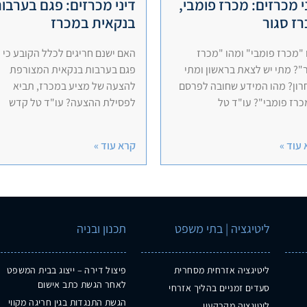
י מכרזים: מכרז פומבי,
דיני מכרזים: פגם בערבו
ז סגור
בנקאית במכרז
"מכרז פומבי" ומהו "מכרז
האם ישנם חריגים לכלל הקובע כי
"? מתי יש לצאת בראשון ומתי
פגם בערבות בנקאית המצורפת
רון? מהו המידע שחובה לפרסם
להצעה של מציע במכרז, תביא
רז פומבי"? עו"ד טל
לפסילת ההצעה? עו"ד טל קדש
עוד »
קרא עוד »
ליטיגציה | בתי משפט
תכנון ובניה
ליטיגציה אזרחית מסחרית
פיצול דירה – ייצוג בבית המשפט
לאחר הגשת כתב אישום
סעדים זמניים בהליך אזרחי
הגשת התנגדות בגין חריגה מקווי
ליטיגציה מקרקעין