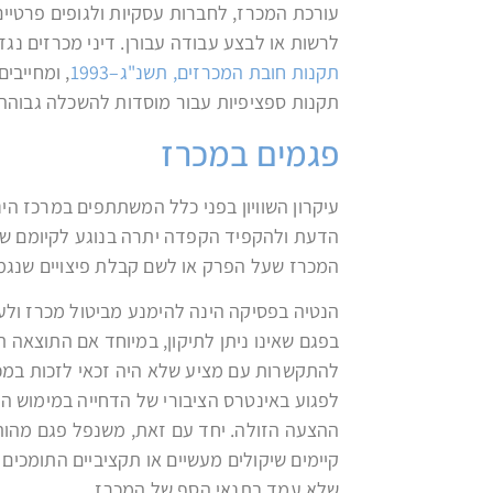
עורכת המכרז, לחברות עסקיות ולגופים פרטי
לרשות או לבצע עבודה עבורן. דיני מכרזים נג
תקנות חובת המכרזים, תשנ"ג–1993
, ומחייבי
תקנות ספציפיות עבור מוסדות להשכלה גבוהה 
פגמים במכרז
עיקרון השוויון בפני כלל המשתתפים במרכז הינו
הדעת ולהקפיד הקפדה יתרה בנוגע לקיומם של
המכרז שעל הפרק או לשם קבלת פיצויים שנגמו
הנטיה בפסיקה הינה להימנע מביטול מכרז ולע
בפגם שאינו ניתן לתיקון, במיוחד אם התוצאה
להתקשרות עם מציע שלא היה זכאי לזכות במכרז
לפגוע באינטרס הציבורי של הדחייה במימוש 
ההצעה הזולה. יחד עם זאת, משנפל פגם מהותי 
קיימים שיקולים מעשיים או תקציביים התומכים
שלא עמד בתנאי הסף של המכרז.