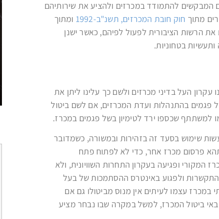
ים המבקשים להתמודד במכרזים ולהציע את שירותיהם
זרים מתוך
חוק חובת המכרזים, תשנ"ב-1992
ומתוך
ם את הרשות הציבורית לפעול לפיהם, כאשר ישנן
ותעשיות בטחוניות.
 עקרון העל בדיני מכרזים ולשם כך עלינו ליתן את
 פגמים בהתנהלות ועדת המכרזים, אם לשם ביטול
 למשתתף שכספו ירד לטימיון בשל פגמים במכרז.
שות שימוש בסעד זה בזהירות ובמשורה, כשמדובר
 תהא פרסום מכרז אחר, כדי לא לפתוח פתח
פיצויים בסך עשרות אלפי
 המקורי ופגיעה בעקרון התחרות השוויונית, ולא
שקלים בגין הטרדה מינית
ההתקשרות ולפגוע באינטרס ההסתמכות של בעל
במכרז עצמו לעיתים אין מנוס מביטולו גם אם
לקריאה
 באי ביטול המכרז, למשל במקרה שבו נבחר מציע