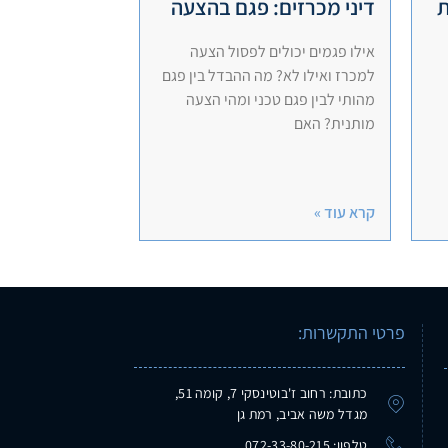
ת
דיני מכרזים: פגם בהצעה
אילו פגמים יכולים לפסול הצעה
למכרז ואילו לא? מה ההבדל בין פגם
מהותי לבין פגם טכני ומהי הצעה
מותנית? האם
קרא עוד »
פרטי התקשרות:
כתובת: רחוב ז'בוטינסקי 7, קומה 51,
מגדל משה אביב, רמת גן
טלפון: 072-33-80-215