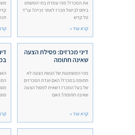
את המכרז? מהי עמדת בתי המשפט
משמ
ביחס לביטול מכרז לאחר זכייה? עו"ד
קדש 
טל קדש
תכסי
קרא עוד »
קרא 
דיני מכרזים: פסילת הצעה
דינ
שאינה חתומה
במ
מהי המשמעות של הגשת הצעה לא
האם 
חתומה במכרז? האם ועדת המכרזים
המוצ
של בעל המכרז רשאית לפסול הצעה
מסחר
שאינה חתומה? האם
מסג
קרא עוד »
קרא 