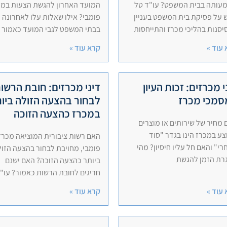
עותה בבית המשפט? עו"ד טל
המועד האחרון להגשת הצעות במכ
על פסיקת בית המשפט בעניין
פומבי? אילו שאלות עלו לאחרונה
סנות בהליכי מכרז והתייחסות
בבתי המשפט לגבי המועד כאמור
עוד »
קרא עוד »
י מכרזים: זכות העיון
דיני מכרזים: חובת הרשו
סמכי מכרז
לבחור בהצעה הזולה ביו
במכרז כהצעה הזוכה
מחיר של שירותים או מוצרים
ע במכרז הינו בגדר "סוד
האם רשות ציבורית המוציאה מכרז
י" והאם חל עליו חיסיון? מהי
פומבי, מחויבת לבחור בהצעה הזו
רת הזמן להגשת
ביותר כהצעה הזוכה? האם ישנם
חריגים לחובת הרשות כאמור? עו"
עוד »
קרא עוד »