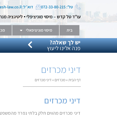
טל': 072-33-80-215
דוא״ל: tal@kadesh-law.co.il
עו"ד טל קדש – מיסוי מוניציפלי ▪️ ליטיגציה מנה
בית
מיסוי מוניציפאלי
מכר
יש לך שאלה?
פנה אלינו ליעוץ
דיני מכרזים
דף הבית
»
מכרזים
»
דיני מכרזים
דיני מכרזים
דיני מכרזים מהווים חלק בלתי נפרד מהמשפט 