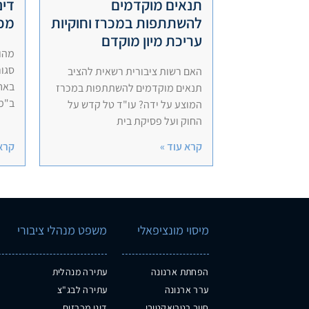
תנאים מוקדמים
דינ
להשתתפות במכרז וחוקיות
מכר
עריכת מיון מוקדם
מהו 
סגור
האם רשות ציבורית רשאית להציב
באח
תנאים מוקדמים להשתתפות במכרז
ב"מכ
המוצע על ידה? עו"ד טל קדש על
החוק ועל פסיקת בית
קרא עוד »
קרא 
מיסוי מונציפאלי
משפט מנהלי ציבורי
הפחתת ארנונה
עתירה מנהלית
ערר ארנונה
עתירה לבג"צ
חיוב רטרואקטיבי
דיני מכרזים