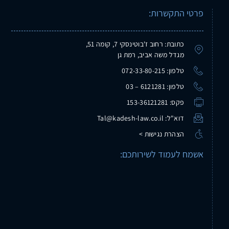
פרטי התקשרות:
כתובת: רחוב ז'בוטינסקי 7, קומה 51,
מגדל משה אביב, רמת גן
טלפון: 072-33-80-215
טלפון: 6121281 – 03
פקס: 153-36121281
דוא"ל: Tal@kadesh-law.co.il
הצהרת נגישות >
אשמח לעמוד לשירותכם: