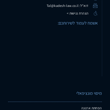
דוא"ל: Tal@kadesh-law.co.il
הצהרת נגישות >
אשמח לעמוד לשירותכם:
מיסוי מונציפאלי
הפחתת ארנונה