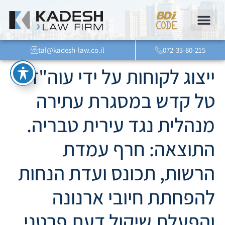
tal@kadesh-law.co.il
072-33-80-215
ייצוג לקוחות על ידי עוה"ד
טל קדש במסגרת עתירה
מנהלית נגד עירית טבריה.
התוצאה: חרף עמדת
הרשות, תכונס ועדת הנחות
להפחתת חיובי ארנונה
והפעלת שיקול דעת פרטני