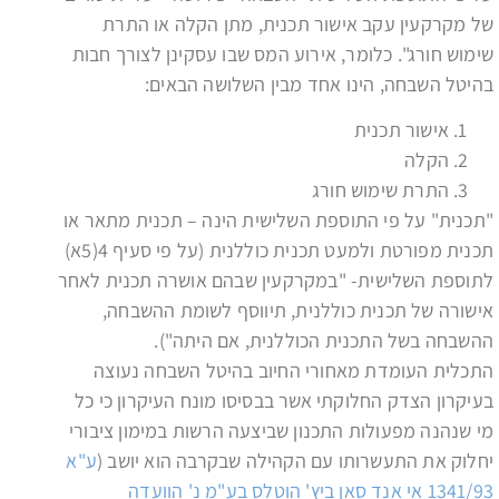
של מקרקעין עקב אישור תכנית, מתן הקלה או התרת
שימוש חורג". כלומר, אירוע המס שבו עסקינן לצורך חבות
בהיטל השבחה, הינו אחד מבין השלושה הבאים:
אישור תכנית
הקלה
התרת שימוש חורג
"תכנית" על פי התוספת השלישית הינה – תכנית מתאר או
תכנית מפורטת ולמעט תכנית כוללנית (על פי סעיף 4(5א)
לתוספת השלישית- "במקרקעין שבהם אושרה תכנית לאחר
אישורה של תכנית כוללנית, תיווסף לשומת ההשבחה,
ההשבחה בשל התכנית הכוללנית, אם היתה").
התכלית העומדת מאחורי החיוב בהיטל השבחה נעוצה
בעיקרון הצדק החלוקתי אשר בבסיסו מונח העיקרון כי כל
מי שנהנה מפעולות התכנון שביצעה הרשות במימון ציבורי
יחלוק את התעשרותו עם הקהילה שבקרבה הוא יושב (
ע"א
1341/93 אי אנד סאן ביץ' הוטלס בע"מ נ' הוועדה