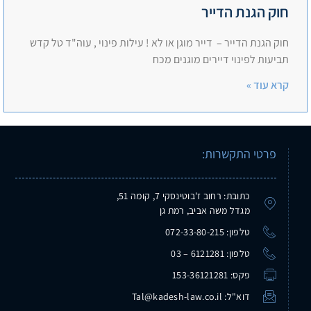
חוק הגנת הדייר
חוק הגנת הדייר – דייר מוגן או לא ! עילות פינוי , עוה"ד טל קדש
תביעות לפינוי דיירים מוגנים מכח
קרא עוד »
פרטי התקשרות:
כתובת: רחוב ז'בוטינסקי 7, קומה 51,
מגדל משה אביב, רמת גן
טלפון: 072-33-80-215
טלפון: 6121281 – 03
פקס: 153-36121281
דוא"ל: Tal@kadesh-law.co.il