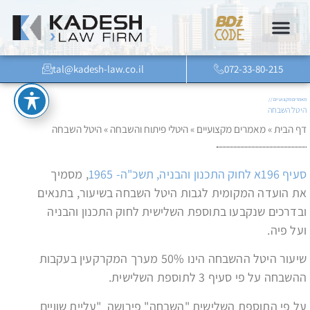
tal@kadesh-law.co.il
072-33-80-215
מאמרים מקצועיים //
היטל השבחה
דף הבית
»
מאמרים מקצועיים
»
היטלי פיתוח והשבחה
»
היטל השבחה
סעיף 196א לחוק התכנון והבניה, תשכ"ה- 1965
, מסמיך
את הועדה המקומית לגבות היטל השבחה בשיעור, בתנאים
ובדרכים שנקבעו בתוספת השלישית לחוק התכנון והבניה
ועל פיה
.
שיעור היטל ההשבחה הינו 50% מערך המקרקעין בעקבות
ההשבחה על פי סעיף 3 לתוספת השלישית.
על פי התוספת השלישית "השבחה" פירושה "עליית שוויים