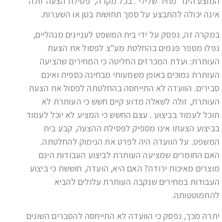
המוצע הינו "מחיר שלילי". בכל מקרה, פסילת הצעה זולה
אינה יכולה להתבצע על סמך תחושות בטן או השערות.
במקרה זה, נפסק על ידי בית המשפט לעניינים מנהליים,
נפלו מספר פגמים בהחלטת מע"צ לפסול את הצעת
העותרת: ועדת המכרזים החליטה כי המחירים שהציעה
העותרת נמוכים באופן משמעותי מבחינה כספית ואינם
סבירים. הוועדה לא התייחסה בהחלטתה לפסול את הצעת
העותרת, זולה לשאלה מדוע קיים חשש כי העותרת לא
תוכל לעמוד בביצוע . עצם החשש כי המציע לא יוכל לעמוד
בביצוע הצעתו אינו מספיק לפסילת ההצעה, קבע בית
המשפט. על הוועדה היה לפרט את הנימוק להחלטתה.
האם החומרים שמציעה העותרת לביצוע העבודות הינם
מוצרים מאיכות ירודה? האם היא, הועדה, חוששת כי ביצוע
העבודות במחירים שנקבה העותרת עלולים להביא
להתמוטטותה.
יתרה מכך, נפסק כי הוועדה לא התייחסה להסברים השונים