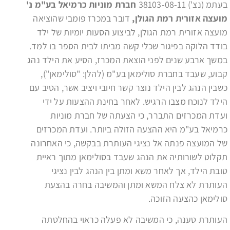
בעתמ (נצ') 38103-08-11
חברת מוניות כרמיאל בע"מ נ'
מועצה אזורית רמת הגולן,
דובר במכרז פומבי שהוציאה
מועצה אזורית רמת הגולן, לביצוע הסעות יומיות של ילד
בודד הלוקה בפיגור שכלי קשה מביתו לבית הספר בו למד.
במשך ארבע שנים לפני הוצאת המכרז, הסיע את הילד נהג
קבוע, שעבד בחברת סולימאן בע"מ (להלן: "סולימאן"),
כשבין הנהג לבין הילד נוצר קשר חיובי ויציב אשר, הטיב עם
הילד לנוכח מצבו הרגיש. לאחר בחינת ההצעות על ידי
ועדת המכרזים התברר, כי הצעתה של חברת מוניות
כרמיאל בע"מ היא ההצעה הזולה ביותר. ועדת המכרזים
של המועצה פנתה אל נציגי העותרת בבקשה, כי האחרונה
תקלוט לשורותיה את הנהג שעבד בסולימאן מתוך ראיית
טובת הילד, אך לאחר משא ומתן בין הנהג לבין נציגי
העותרת לא צלח המשא ומתן והמשיבה בחרה בהצעת
סולימאן כהצעה הזוכה.
העותרת טענה, כי המשיבה לא פעלה כראוי בהחלטתה