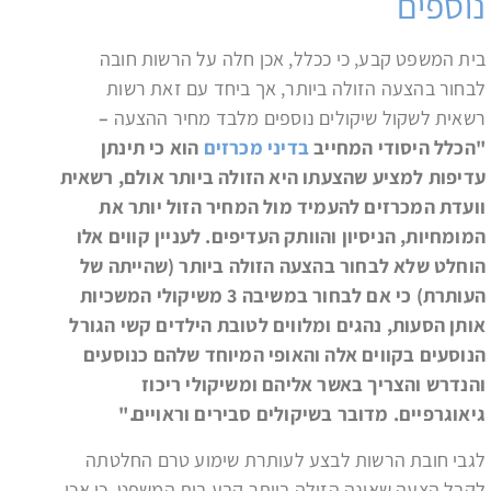
נוספים
בית המשפט קבע, כי ככלל, אכן חלה על הרשות חובה
לבחור בהצעה הזולה ביותר, אך ביחד עם זאת רשות
רשאית לשקול שיקולים נוספים מלבד מחיר ההצעה
–
"הכלל היסודי המחייב
בדיני מכרזים
הוא כי תינתן
עדיפות למציע שהצעתו היא הזולה ביותר אולם, רשאית
וועדת המכרזים להעמיד מול המחיר הזול יותר את
המומחיות, הניסיון והוותק העדיפים. לעניין קווים אלו
הוחלט שלא לבחור בהצעה הזולה ביותר (שהייתה של
העותרת) כי אם לבחור במשיבה 3 משיקולי המשכיות
אותן הסעות, נהגים ומלווים לטובת הילדים קשי הגורל
הנוסעים בקווים אלה והאופי המיוחד שלהם כנוסעים
והנדרש והצריך באשר אליהם ומשיקולי ריכוז
גיאוגרפיים. מדובר בשיקולים סבירים וראויים."
לגבי חובת הרשות לבצע לעותרת שימוע טרם החלטתה
לקבל הצעה שאינה הזולה ביותר קבע בית המשפט, כי אכן