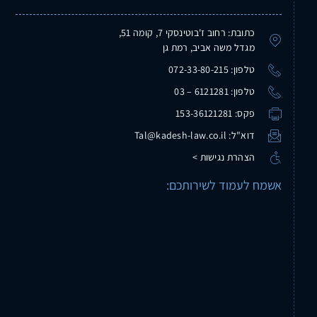
כתובת: רחוב ז'בוטינסקי 7, קומה 51,
מגדל משה אביב, רמת גן
טלפון: 072-33-80-215
טלפון: 6121281 – 03
פקס: 153-36121281
דוא"ל: Tal@kadesh-law.co.il
הצהרת נגישות >
אשמח לעמוד לשירותכם: