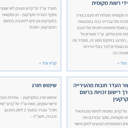
ידי רשות מקומית
משרד עו"ד טל קדש מעניק ליווי שוטף
ומקיף בענייני מקרקעין – הן עסקאות
ות מקומיות פועלות לא פעם בצורה
במקרקעין והן תיקי ליטיגציה בתחום
יבית מול עברייני בניה באמצעות
המקרקעין. הסכמי
ק חשמל ותשתיות חיוניות של הנכס
ת מים וטלפון. עו״ד ונוטריון טל
 המייצג בתיקים מסוג זה, מסביר מה
ם העומדים לצד בעלי הדירות
אציה כזו.
עוד »
קרא עוד »
ור העדר חובות מהעירייה
שימוש חורג
רך רישום זכויות ברשם
שימוש חורג במקרקעין – עתירות מנהל
רקעין
ורישוי עסקים, מאת עו"ד טל קדש "שי
חורג" מוגדר בסעיף 1 לחוק התכנון
 טל קדש, מומחה למיסוי מונציפאלי
והבניה, תשכ"ה –
ות מקומיות, סוקר עבורכם את
ים המשפטיים הנוגעים למתן אישור