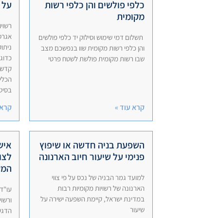
כלפי פולשים והן כלפי רשות
על 
מקומית
רשוי
אגרס
תשלום דמי שימוש וסילוק יד כלפי פולשים
ניתו
והן כלפי רשות מקומית שוו בנפשכם מצב
כדוגמ
שבו רשות מקומית פולשת לשטח פרטי
קדש,
הכלי
בסיטו
קרא עוד »
קרא 
השפעת בניה חדשה או שיפוץ
איש
פנימי על שיעור חיוב הארנונה
לצו
המק
למועד גמר הבניה של נכס על פי צווי
הארנונה של רשויות מקומיות רבות
עו"ד
במדינת ישראל, קיימת השפעה ישירה על
ורשוי
שיעור
הדגש