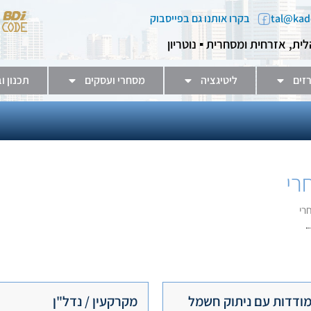
בקרו אותנו גם בפייסבוק
לית, אזרחית ומסחרית ▪️ נוטריון
זים
ליטיגציה
מסחרי ועסקים
תכנון ו
רי
חרי
ודדות עם ניתוק חשמל
מקרקעין / נדל"ן