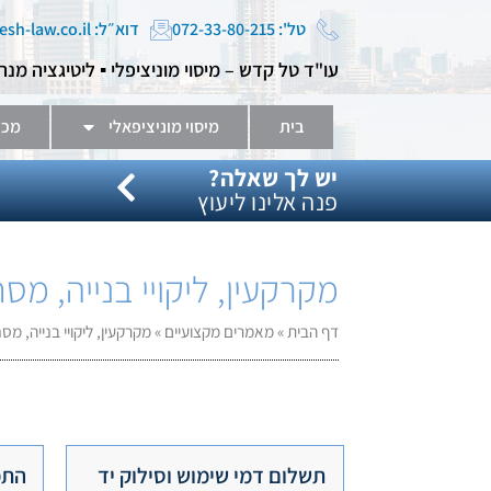
טל': 072-33-80-215
דוא״ל: tal@kadesh-law.co.il
עו"ד טל קדש – מיסוי מוניציפלי ▪️ ליטיגציה מנה
בית
מיסוי מוניציפאלי
מכר
יש לך שאלה?
פנה אלינו ליעוץ
מקרקעין, ליקויי בנייה, מסח
דף הבית
»
מאמרים מקצועיים
»
מקרקעין, ליקויי בנייה, מס
תשלום דמי שימוש וסילוק יד
התמ