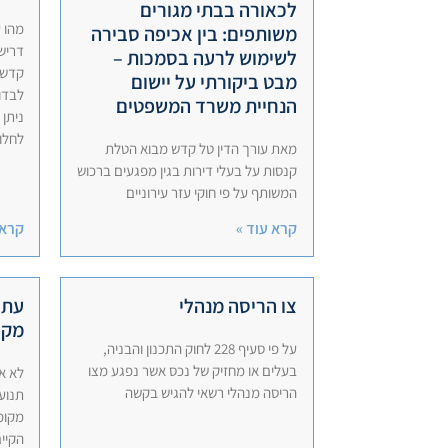
לכאורה בבתי מגורים
מהו ע
משותפים: בין אכיפה סבירה
דריש
לשימוש לרעה בסמכות –
קדש 
מבט ביקורתי על יישום
לבדוק
הנחיית משרד המשפטים
ניתן
לחלוט
מאת עורך הדין טל קדש מבוא הטלת
קנסות על בעלי דירות בגין מפגעים ברכוש
המשותף על פי חוקי עזר עירוניים
קרא עוד »
קרא 
צו הריסה מנהלי
עתי
מקומ
על פי סעיף 228 לחוק התכנון והבניה,
בעלים או מחזיק של נכס אשר נפגע מצו
לא א
הריסה מנהלי רשאי להגיש בקשה
תנוע
מקומ
הקיים