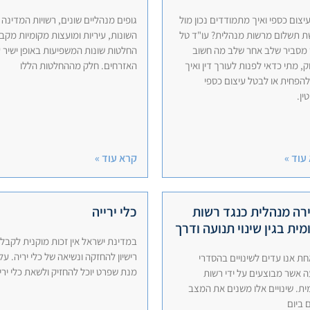
יצום כספי ואיך מתמודדים נכון מול
גופים מנהליים שונים, רשויות המדינה
ת תשלום מרשות מנהלית? עו"ד טל
השונות, עיריות ומועצות מקומיות מקב
מסביר שלב אחר שלב מה חשוב
החלטות שונות המשפיעות באופן ישיר 
, מתי כדאי לפנות לעורך דין ואיך
האזרחים. חלק מההחלטות הללו
 להפחית או לבטל עיצום כספי
ין.
עוד »
קרא עוד »
רה מנהלית כנגד רשות
כלי ירייה
ית בגין שינוי תנועה ודרך
במדינת ישראל אין זכות מוקנית לקבל
רישיון להחזקה ונשיאה של כלי יריה. על
חת אנו עדים לשינויים בהסדרי
מנת שפרט יוכל להחזיק ולשאת כלי יריי
ה אשר מבוצעים על ידי רשות
ית. שינויים אלו משנים את המצב
 ביום