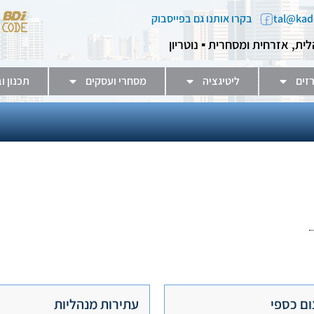
בקרו אותנו גם בפייסבוק
לית, אזרחית ומסחרית ▪️ נוטריון
זים
ליטיגציה
מסחרי ועסקים
תכנון ו
ום כספי
עתירות מנהליות