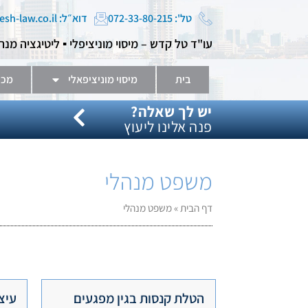
טל': 072-33-80-215
דוא״ל: tal@kadesh-law.co.il
עו"ד טל קדש – מיסוי מוניציפלי ▪️ ליטיגציה מנה
בית
מיסוי מוניציפאלי
מכר
יש לך שאלה?
פנה אלינו ליעוץ
משפט מנהלי
דף הבית
»
משפט מנהלי
הטלת קנסות בגין מפגעים
עיצ